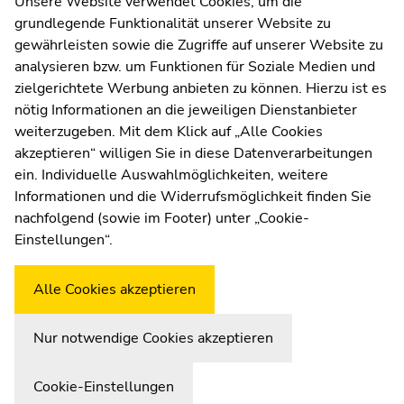
Unsere Website verwendet Cookies, um die
grundlegende Funktionalität unserer Website zu
Moodle
gewährleisten sowie die Zugriffe auf unserer Website zu
UNIGRAZonline
analysieren bzw. um Funktionen für Soziale Medien und
Impressum
zielgerichtete Werbung anbieten zu können. Hierzu ist es
Datenschutzerklärung
nötig Informationen an die jeweiligen Dienstanbieter
Cookie-Einstellungen
weiterzugeben. Mit dem Klick auf „Alle Cookies
Barrierefreiheitserklärung
akzeptieren“ willigen Sie in diese Datenverarbeitungen
ein. Individuelle Auswahlmöglichkeiten, weitere
Informationen und die Widerrufsmöglichkeit finden Sie
nachfolgend (sowie im Footer) unter „Cookie-
Wetterstation
Uni Graz
Einstellungen“.
Alle Cookies akzeptieren
Nur notwendige Cookies akzeptieren
Cookie-Einstellungen