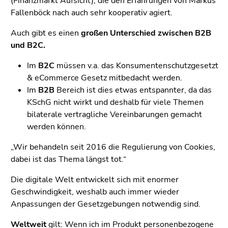
(Finanzmarkt Aufsicht), die den Erfahrungen von Markus
Seitenbereiche
Fallenböck nach auch sehr kooperativ agiert.
Auch gibt es einen
großen Unterschied zwischen B2B
und B2C.
Im
B2C
müssen v.a. das Konsumentenschutzgesetzt
& eCommerce Gesetz mitbedacht werden.
Im
B2B
Bereich ist dies etwas entspannter, da das
KSchG nicht wirkt und deshalb für viele Themen
bilaterale vertragliche Vereinbarungen gemacht
werden können.
„Wir behandeln seit 2016 die Regulierung von Cookies,
dabei ist das Thema längst tot.“
Die digitale Welt entwickelt sich mit enormer
Geschwindigkeit, weshalb auch immer wieder
Anpassungen der Gesetzgebungen notwendig sind.
Weltweit
gilt: Wenn ich im Produkt personenbezogene