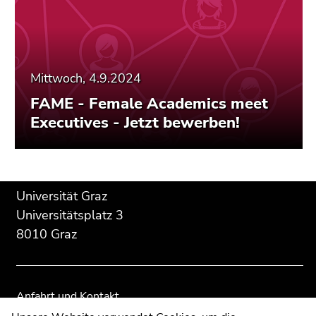
Mittwoch, 4.9.2024
FAME - Female Academics meet
Executives - Jetzt bewerben!
Beginn
Ende
Ende
Universität Graz
des
dieses
dieses
Universitätsplatz 3
Seitenbereichs:
Seitenbereichs.
Seitenbereichs.
8010 Graz
Zusatzinformationen:
Zur
Zur
Übersicht
Übersicht
der
der
Seitenbereiche
Seitenbereiche
Anfahrt und Kontakt
Kommunikation und Öffentlichkeitsarbeit