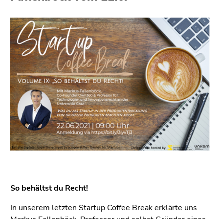
bestätigen
Seitenbereiche
Sie diesen
Link.
Beginn
Zum
des
Inhalt
Seitenbereichs:
(Zugriffstaste
Seitenbereiche:
1)
Zur
Positionsanzeige
(Zugriffstaste
2)
Zur
Hauptnavigation
(Zugriffstaste
3)
Zu
So behältst du Recht!
den
In unserem letzten Startup Coffee Break erklärte uns
Zusatzinformationen