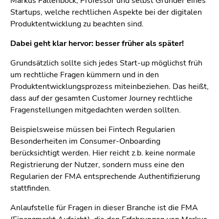
Markus Fallenböck, Professor und selbst Gründer eines
(Zugriffstaste
Startups, welche rechtlichen Aspekte bei der digitalen
5)
Produktentwicklung zu beachten sind.
Zu
den
Dabei geht klar hervor: besser früher als später!
Seiteneinstellungen
(Benutzer/Sprache)
Grundsätzlich sollte sich jedes Start-up möglichst früh
(Zugriffstaste
um rechtliche Fragen kümmern und in den
8)
Produktentwicklungsprozess miteinbeziehen. Das heißt,
Zur
dass auf der gesamten Customer Journey rechtliche
Suche
Fragenstellungen mitgedachten werden sollten.
(Zugriffstaste
Beispielsweise müssen bei Fintech Regularien
9)
Besonderheiten im Consumer-Onboarding
Ende
berücksichtigt werden. Hier reicht z.b. keine normale
dieses
Registrierung der Nutzer, sondern muss eine den
Seitenbereichs.
Regularien der FMA entsprechende Authentifizierung
Zur
stattfinden.
Übersicht
Anlaufstelle für Fragen in dieser Branche ist die FMA
der