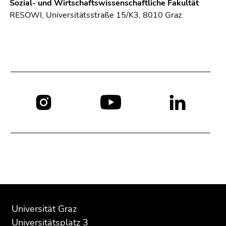
Sozial- und Wirtschaftswissenschaftliche Fakultät
RESOWI, Universitätsstraße 15/K3, 8010 Graz
Social
Media:
Beginn
Ende
Ende
des
dieses
dieses
Universität Graz
Seitenbereichs:
Seitenbereichs.
Seitenbereichs.
Universitätsplatz 3
Zusatzinformationen:
Zur
Zur