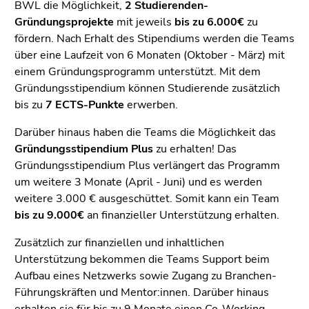
4)
BWL die Möglichkeit,
2 Studierenden-
Zu
Gründungsprojekte
mit jeweils
bis zu 6.000€
zu
den
fördern. Nach Erhalt des Stipendiums werden die Teams
Zusatzinformationen
über eine Laufzeit von 6 Monaten (Oktober - März) mit
(Zugriffstaste
einem Gründungsprogramm unterstützt. Mit dem
5)
Gründungsstipendium können Studierende zusätzlich
Zu
bis zu
7 ECTS-Punkte
erwerben.
den
Darüber hinaus haben die Teams die Möglichkeit das
Seiteneinstellungen
Gründungsstipendium Plus
zu erhalten! Das
(Benutzer/Sprache)
Gründungsstipendium Plus verlängert das Programm
(Zugriffstaste
um weitere 3 Monate (April - Juni) und es werden
8)
weitere 3.000 € ausgeschüttet. Somit kann ein Team
Zur
bis zu 9.000€
an finanzieller Unterstützung erhalten.
Suche
(Zugriffstaste
Zusätzlich zur finanziellen und inhaltlichen
9)
Unterstützung bekommen die Teams Support beim
Aufbau eines Netzwerks sowie Zugang zu Branchen-
Ende
Führungskräften und Mentor:innen. Darüber hinaus
dieses
erhalten sie für bis zu 9 Monate einen Co-Working