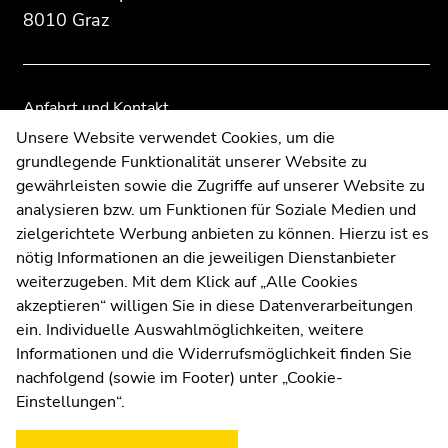
8010 Graz
Übersicht
Übersicht
der
der
Seitenbereiche
Seitenbereiche
Anfahrt und Kontakt
Kommunikation und Öffentlichkeitsarbeit
Unsere Website verwendet Cookies, um die
grundlegende Funktionalität unserer Website zu
Moodle
gewährleisten sowie die Zugriffe auf unserer Website zu
UNIGRAZonline
analysieren bzw. um Funktionen für Soziale Medien und
Impressum
zielgerichtete Werbung anbieten zu können. Hierzu ist es
Datenschutzerklärung
nötig Informationen an die jeweiligen Dienstanbieter
Cookie-Einstellungen
weiterzugeben. Mit dem Klick auf „Alle Cookies
Barrierefreiheitserklärung
akzeptieren“ willigen Sie in diese Datenverarbeitungen
ein. Individuelle Auswahlmöglichkeiten, weitere
Informationen und die Widerrufsmöglichkeit finden Sie
nachfolgend (sowie im Footer) unter „Cookie-
Wetterstation
Uni Graz
Einstellungen“.