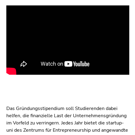
bestätigen
Sie diesen
Link.
Beginn
Zum
des
Inhalt
Seitenbereichs:
(Zugriffstaste
Seitenbereiche:
1)
Zur
Positionsanzeige
(Zugriffstaste
2)
Zur
Hauptnavigation
(Zugriffstaste
3)
Das Gründungsstipendium soll Studierenden dabei
Zur
helfen, die finanzielle Last der Unternehmensgründung
Unternavigation
im Vorfeld zu verringern. Jedes Jahr bietet die startup-
(Zugriffstaste
uni des Zentrums für Entrepreneurship und angewandte