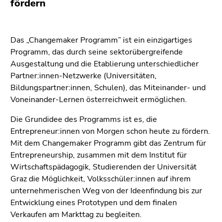
bestätigen
fördern
Sie diesen
Link.
Das „Changemaker Programm” ist ein einzigartiges
Beginn
Zum
Programm, das durch seine sektorübergreifende
des
Inhalt
Ausgestaltung und die Etablierung unterschiedlicher
Seitenbereichs:
(Zugriffstaste
Partner:innen-Netzwerke (Universitäten,
Seitenbereiche:
1)
Bildungspartner:innen, Schulen), das Miteinander- und
Zur
Voneinander-Lernen österreichweit ermöglichen.
Positionsanzeige
(Zugriffstaste
Die Grundidee des Programms ist es, die
2)
Entrepreneur:innen von Morgen schon heute zu fördern.
Zur
Mit dem Changemaker Programm gibt das Zentrum für
Hauptnavigation
Entrepreneurship, zusammen mit dem Institut für
(Zugriffstaste
Wirtschaftspädagogik, Studierenden der Universität
3)
Graz die Möglichkeit, Volksschüler:innen auf ihrem
Zur
unternehmerischen Weg von der Ideenfindung bis zur
Unternavigation
Entwicklung eines Prototypen und dem finalen
(Zugriffstaste
Verkaufen am Markttag zu begleiten.