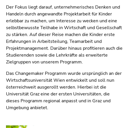
4)
Der Fokus liegt darauf, unternehmerisches Denken und
Zu
Handeln durch angewandte Projektarbeit für Kinder
den
erlebbar zu machen, um Interesse zu wecken und eine
Zusatzinformationen
selbstbewusste Teilhabe in Wirtschaft und Gesellschaft
(Zugriffstaste
zu stärken. Auf dieser Reise machen die Kinder erste
5)
Erfahrungen in Arbeitsteilung, Teamarbeit und
Zu
Projektmanagement. Darüber hinaus profitieren auch die
den
Studierenden sowie die Lehrkräfte als erweiterte
Seiteneinstellungen
Zielgruppen von unserem Programm.
(Benutzer/Sprache)
(Zugriffstaste
Das Changemaker Programm wurde ursprünglich an der
8)
Wirtschaftsuniversität Wien entwickelt und soll nun
Zur
österreichweit ausgerollt werden. Hierbei ist die
Suche
Universität Graz eine der ersten Universitäten, die
(Zugriffstaste
dieses Programm regional anpasst und in Graz und
9)
Umgebung anbietet.
Ende
dieses