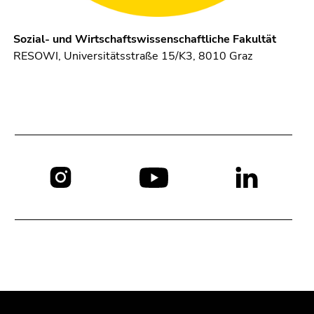
Sozial- und Wirtschaftswissenschaftliche Fakultät
RESOWI, Universitätsstraße 15/K3, 8010 Graz
Social
Media:
Beginn
Ende
Ende