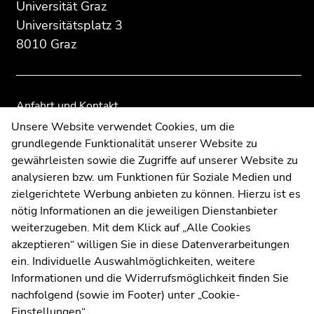
des
dieses
dieses
Universität Graz
Seitenbereichs:
Seitenbereichs.
Seitenbereichs.
Universitätsplatz 3
Zusatzinformationen:
Zur
Zur
8010 Graz
Übersicht
Übersicht
der
der
Seitenbereiche
Seitenbereiche
Anfahrt und Kontakt
Kommunikation und Öffentlichkeitsarbeit
Unsere Website verwendet Cookies, um die
grundlegende Funktionalität unserer Website zu
Moodle
gewährleisten sowie die Zugriffe auf unserer Website zu
UNIGRAZonline
analysieren bzw. um Funktionen für Soziale Medien und
Impressum
zielgerichtete Werbung anbieten zu können. Hierzu ist es
Datenschutzerklärung
nötig Informationen an die jeweiligen Dienstanbieter
Cookie-Einstellungen
weiterzugeben. Mit dem Klick auf „Alle Cookies
Barrierefreiheitserklärung
akzeptieren“ willigen Sie in diese Datenverarbeitungen
ein. Individuelle Auswahlmöglichkeiten, weitere
Informationen und die Widerrufsmöglichkeit finden Sie
nachfolgend (sowie im Footer) unter „Cookie-
Wetterstation
Uni Graz
Einstellungen“.