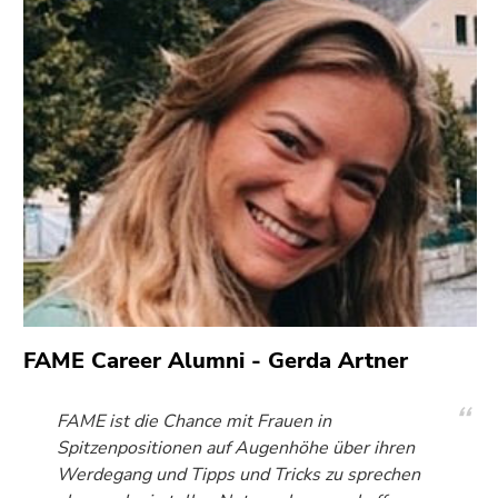
4)
Zu
den
Zusatzinformationen
(Zugriffstaste
5)
Zu
den
Seiteneinstellungen
(Benutzer/Sprache)
(Zugriffstaste
8)
Zur
Suche
FAME Career Alumni - Gerda Artner
(Zugriffstaste
9)
FAME ist die Chance mit Frauen in
Spitzenpositionen auf Augenhöhe über ihren
Ende
Werdegang und Tipps und Tricks zu sprechen
dieses