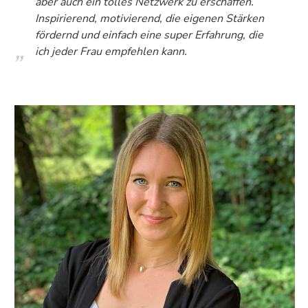
aber auch ein tolles Netzwerk zu erschaffen.
Seitenbereichs.
Inspirierend, motivierend, die eigenen Stärken
Zur
fördernd und einfach eine super Erfahrung, die
Übersicht
ich jeder Frau empfehlen kann.
der
Seitenbereiche