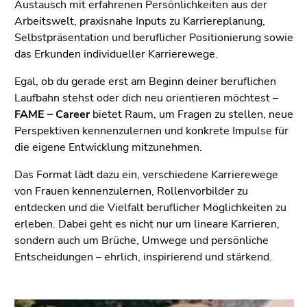
bestätigen
Austausch mit erfahrenen Persönlichkeiten aus der
Sie diesen
Arbeitswelt, praxisnahe Inputs zu Karriereplanung,
Link.
Selbstpräsentation und beruflicher Positionierung sowie
das Erkunden individueller Karrierewege.
Beginn
Zum
des
Egal, ob du gerade erst am Beginn deiner beruflichen
Inhalt
Seitenbereichs:
Laufbahn stehst oder dich neu orientieren möchtest –
(Zugriffstaste
Seitenbereiche:
FAME – Career
1)
bietet Raum, um Fragen zu stellen, neue
Perspektiven kennenzulernen und konkrete Impulse für
Zur
die eigene Entwicklung mitzunehmen.
Positionsanzeige
(Zugriffstaste
Das Format lädt dazu ein, verschiedene Karrierewege
2)
von Frauen kennenzulernen, Rollenvorbilder zu
Zur
entdecken und die Vielfalt beruflicher Möglichkeiten zu
Hauptnavigation
erleben. Dabei geht es nicht nur um lineare Karrieren,
(Zugriffstaste
sondern auch um Brüche, Umwege und persönliche
3)
Entscheidungen – ehrlich, inspirierend und stärkend.
Zur
Unternavigation
(Zugriffstaste