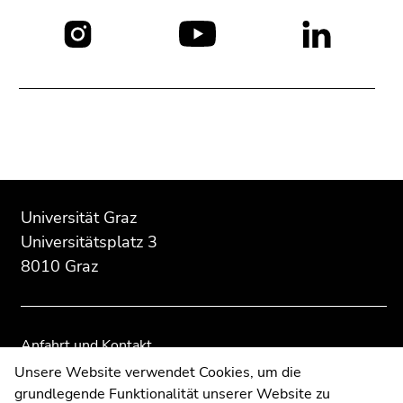
Social
Media:
Beginn
Ende
Ende
des
dieses
dieses
Universität Graz
Seitenbereichs:
Seitenbereichs.
Seitenbereichs.
Universitätsplatz 3
Zusatzinformationen:
Zur
Zur
8010 Graz
Übersicht
Übersicht
der
der
Seitenbereiche
Seitenbereiche
Anfahrt und Kontakt
Kommunikation und Öffentlichkeitsarbeit
Unsere Website verwendet Cookies, um die
grundlegende Funktionalität unserer Website zu
Moodle