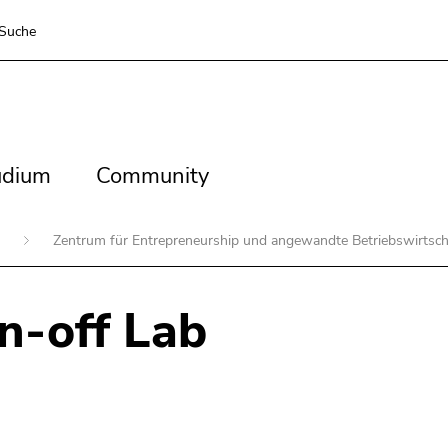
Suche
dium
Community
udium
Community
n
Zentrum für Entrepreneurship und angewandte Betriebswirtsch
n-off Lab