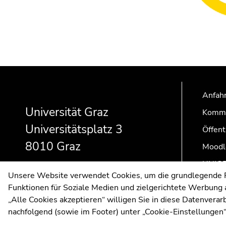
Beginn
Ende
Ende
des
dieses
dieses
Anfahr
Seitenbereichs:
Seitenbereichs.
Seitenbereichs.
Zusatzinformationen:
Zur
Zur
Universität Graz
Kommu
Übersicht
Übersicht
Universitätsplatz 3
Öffent
der
der
8010 Graz
Seitenbereiche
Seitenbereiche
Moodl
UNIGR
Unsere Website verwendet Cookies, um die grundlegende Fu
Funktionen für Soziale Medien und zielgerichtete Werbung a
„Alle Cookies akzeptieren“ willigen Sie in diese Datenvera
nachfolgend (sowie im Footer) unter „Cookie-Einstellungen“