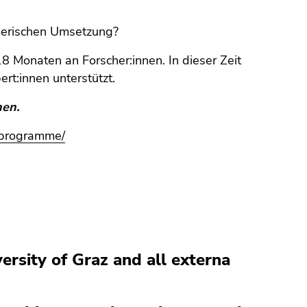
merischen Umsetzung?
18 Monaten an Forscher:innen. In dieser Zeit
rt:innen unterstützt.
nen.
p-programme/
ersity of Graz and all externa