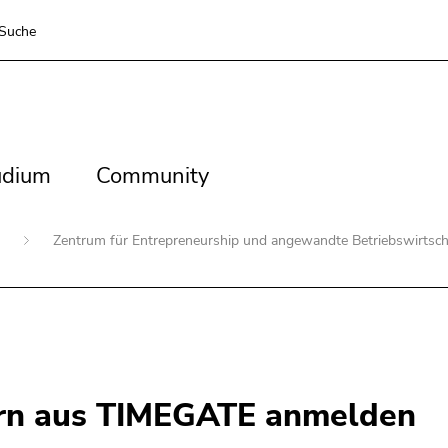
Suche
dium
Community
udium
Community
n
Zentrum für Entrepreneurship und angewandte Betriebswirtsch
hern aus TIMEGATE anmelden