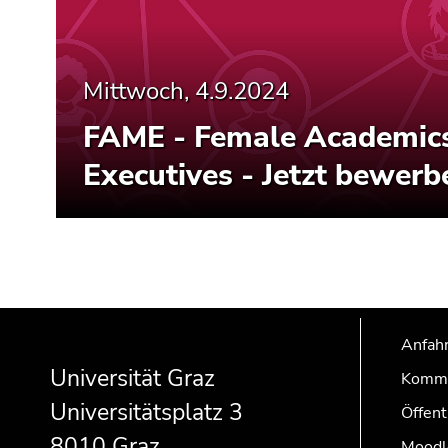
Mittwoch, 4.9.2024
FAME - Female Academic
Executives - Jetzt bewerb
Beginn
Ende
Ende
des
dieses
dieses
Anfahr
Seitenbereichs:
Seitenbereichs.
Seitenbereichs.
Universität Graz
Kommu
Zusatzinformationen:
Zur
Zur
Universitätsplatz 3
Öffent
Übersicht
Übersicht
der
der
8010 Graz
Moodl