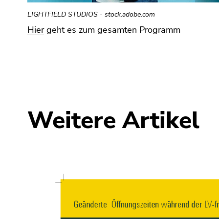
(Zugriffstaste
5)
LIGHTFIELD STUDIOS - stock.adobe.com
Zu
Hier
geht es zum gesamten Programm
den
Seiteneinstellungen
(Benutzer/Sprache)
(Zugriffstaste
8)
Zur
Suche
Weitere Artikel
(Zugriffstaste
9)
Ende
dieses
Seitenbereichs.
Zur
Übersicht
der