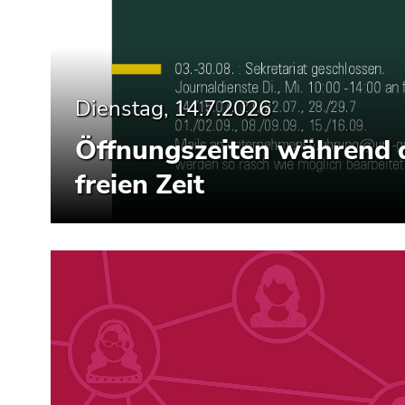
Seitenbereiche
Dienstag, 14.7.2026
Öffnungszeiten während 
freien Zeit