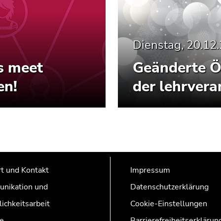
Dienstag, 20.12
s meet
Geänderte Ö
en!
der lehrvera
t und Kontakt
Impressum
nikation und
Datenschutzerklärung
lichkeitsarbeit
Cookie-Einstellungen
e
Barrierefreiheitserklärun