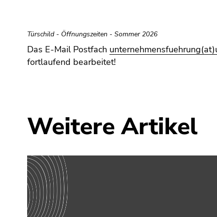
(Zugriffstaste
5)
Zu
Türschild - Öffnungszeiten - Sommer 2026
den
Das E-Mail Postfach
unternehmensfuehrung(at)u
Seiteneinstellungen
(Benutzer/Sprache)
fortlaufend bearbeitet!
(Zugriffstaste
8)
Zur
Suche
Weitere Artikel
(Zugriffstaste
9)
Ende
dieses
Seitenbereichs.
Zur
Übersicht
der