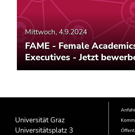
Mittwoch, 4.9.2024
FAME - Female Academic
Executives - Jetzt bewerb
Beginn
Ende
Ende
des
dieses
dieses
Anfahr
Seitenbereichs:
Seitenbereichs.
Seitenbereichs.
Universität Graz
Kommu
Zusatzinformationen:
Zur
Zur
Universitätsplatz 3
Übersicht
Übersicht
Öffent