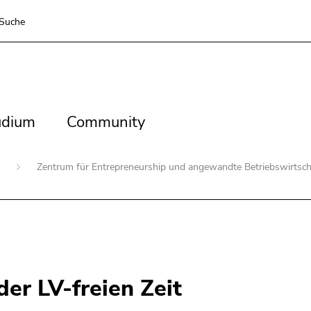
Suche
dium
Community
udium
Community
n
Zentrum für Entrepreneurship und angewandte Betriebswirtsch
er LV-freien Zeit