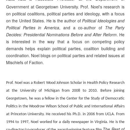
Seitenbereiche
Government at Georgetown University. Prof. Noel's research is
on political coalitions, political parties and ideology, with a focus
on the United States. He is the author of
Political Ideologies and
Political Parties in America
, and a co-author of
The Party
Decides: Presidential Nominations Before and After Reform
. He
is interested in the way that a focus on competing policy
demands helps explain political parties, coalition building and
coordination. Noel blogs on political parties and related issues at
Mischiefs of Faction.
Prof. Noel was a Robert Wood Johnson Scholar in Health Policy Research
at the University of Michigan from 2008 to 2010. Before joining
Georgetown, he was a fellow in the Center for the Study of Democratic
Politics in the Woodrow Wilson School of Public and International Affairs
at Princeton University. He received his Ph.D. in 2006 from UCLA. From
1994 to 1997, Noel worked for a daily newspaper in Virginia. He is the
The Rest of
co-director/co-producer of the award-winning feature film