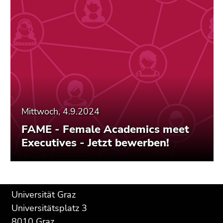
Mittwoch, 4.9.2024
FAME - Female Academics meet
Executives - Jetzt bewerben!
Beginn
Ende
Ende
Universität Graz
des
dieses
dieses
Universitätsplatz 3
Seitenbereichs:
Seitenbereichs.
Seitenbereichs.
8010 Graz