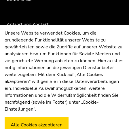
Zusatzinformationen:
Zur
Zur
Übersicht
Übersicht
der
der
Seitenbereiche
Seitenbereiche
Anfahrt und Kontakt
Kommunikation und Öffentlichkeitsarbeit
Unsere Website verwendet Cookies, um die
grundlegende Funktionalität unserer Website zu
Moodle
gewährleisten sowie die Zugriffe auf unserer Website zu
UNIGRAZonline
analysieren bzw. um Funktionen für Soziale Medien und
Impressum
zielgerichtete Werbung anbieten zu können. Hierzu ist es
Datenschutzerklärung
nötig Informationen an die jeweiligen Dienstanbieter
Cookie-Einstellungen
weiterzugeben. Mit dem Klick auf „Alle Cookies
Barrierefreiheitserklärung
akzeptieren“ willigen Sie in diese Datenverarbeitungen
ein. Individuelle Auswahlmöglichkeiten, weitere
Informationen und die Widerrufsmöglichkeit finden Sie
nachfolgend (sowie im Footer) unter „Cookie-
Wetterstation
Uni Graz
Einstellungen“.
Alle Cookies akzeptieren