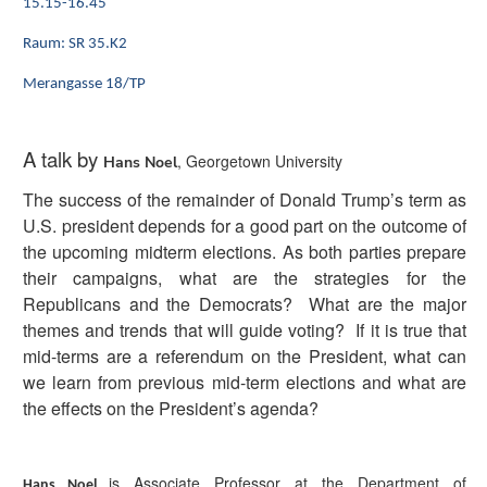
(Zugriffstaste
15.15-16.45
5)
Raum: SR 35.K2
Zu
den
Merangasse 18/TP
Seiteneinstellungen
(Benutzer/Sprache)
A talk by
, Georgetown University
(Zugriffstaste
Hans Noel
8)
The success of the remainder of Donald Trump’s term as
Zur
U.S. president depends for a good part on the outcome of
Suche
the upcoming midterm elections. As both parties prepare
(Zugriffstaste
their campaigns, what are the strategies for the
9)
Republicans and the Democrats? What are the major
themes and trends that will guide voting? If it is true that
Ende
mid-terms are a referendum on the President, what can
dieses
we learn from previous mid-term elections and what are
Seitenbereichs.
the effects on the President’s agenda?
Zur
Übersicht
der
is Associate Professor at the Department of
Hans Noel