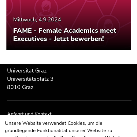
Mittwoch, 4.9.2024
FAME - Female Academics meet
Executives - Jetzt bewerben!
Beginn
Ende
Ende
Universität Graz
des
dieses
dieses
Universitätsplatz 3
Seitenbereichs:
Seitenbereichs.
Seitenbereichs.
8010 Graz
Zusatzinformationen:
Zur
Zur
Übersicht
Übersicht
der
der
Seitenbereiche
Seitenbereiche
Anfahrt und Kontakt
Kommunikation und Öffentlichkeitsarbeit
Unsere Website verwendet Cookies, um die
grundlegende Funktionalität unserer Website zu
Moodle