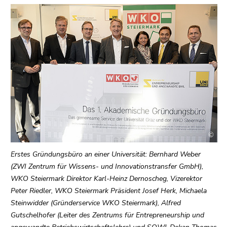
bestätigen
Seitenbereiche
Sie diesen
Link.
Beginn
Zum
des
Inhalt
Seitenbereichs:
(Zugriffstaste
Seitenbereiche:
1)
Zur
Positionsanzeige
(Zugriffstaste
2)
©
Zur
Erstes Gründungsbüro an einer Universität: Bernhard Weber
Hauptnavigation
(ZWI Zentrum für Wissens- und Innovationstransfer GmbH),
(Zugriffstaste
WKO Steiermark Direktor Karl-Heinz Dernoscheg, Vizerektor
3)
Peter Riedler, WKO Steiermark Präsident Josef Herk, Michaela
Zu
Steinwidder (Gründerservice WKO Steiermark), Alfred
den
Gutschelhofer (Leiter des Zentrums für Entrepreneurship und
Zusatzinformationen