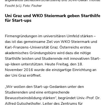
angewandte Betriebswirtschaftslehre) und SOWI-Dekan Thomas
(Zugriffstaste
Foscht (v.l.). Foto: Fischer
5)
Zu
Uni Graz und WKO Steiermark geben Starthilfe
den
für Start-ups
Seiteneinstellungen
(Benutzer/Sprache)
(Zugriffstaste
Firmengründungen im universitären Umfeld stärken –
8)
das ist das gemeinsame Ziel von WKO Steiermark und
Zur
Karl-Franzens-Universität Graz. Österreichs erstes
Suche
akademisches Gründungsbüro wird dazu die nötige
(Zugriffstaste
Starthilfe leisten und Studierende mit innovativen Start-
9)
up-Ideen unterstützen. Heute Freitag, den 18.
November 2016 wurde die einzigartige Einrichtung an
Ende
der Uni Graz eröffnet.
dieses
Seitenbereichs.
„Wir wollen den Start-up-Gedanken unter den
Zur
Studierenden und eine entsprechende
Übersicht
Bewusstseinsbildung stärken“, begründet Univ.-Prof. Dr.
der
Alfred Gutschelhofer, Leiter des Zentrums für