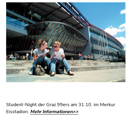
bestätigen
Seitenbereiche
Sie diesen
Link.
Beginn
Zum
des
Inhalt
Seitenbereichs:
(Zugriffstaste
Seitenbereiche:
1)
Zur
Positionsanzeige
(Zugriffstaste
2)
Zur
Hauptnavigation
(Zugriffstaste
Student-Night der Graz 99ers am 31.10. im Merkur
3)
Eisstadion.
Mehr Informationen>>
Zu
den
Zusatzinformationen