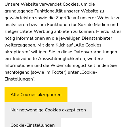
Kommunikation und Öffentlichkeitsarbeit
Unsere Website verwendet Cookies, um die
grundlegende Funktionalität unserer Website zu
Moodle
gewährleisten sowie die Zugriffe auf unserer Website zu
UNIGRAZonline
analysieren bzw. um Funktionen für Soziale Medien und
Impressum
zielgerichtete Werbung anbieten zu können. Hierzu ist es
Datenschutzerklärung
nötig Informationen an die jeweiligen Dienstanbieter
Cookie-Einstellungen
weiterzugeben. Mit dem Klick auf „Alle Cookies
Barrierefreiheitserklärung
akzeptieren“ willigen Sie in diese Datenverarbeitungen
ein. Individuelle Auswahlmöglichkeiten, weitere
Informationen und die Widerrufsmöglichkeit finden Sie
nachfolgend (sowie im Footer) unter „Cookie-
Wetterstation
Uni Graz
Einstellungen“.
Alle Cookies akzeptieren
Nur notwendige Cookies akzeptieren
Cookie-Einstellungen