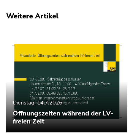
(Zugriffstaste
5)
Weitere Artikel
Zu
den
Seiteneinstellungen
(Benutzer/Sprache)
(Zugriffstaste
8)
Zur
Suche
(Zugriffstaste
9)
Ende
dieses
Dienstag, 14.7.2026
Seitenbereichs.
Öffnungszeiten während der LV-
Zur
freien Zeit
Übersicht
der