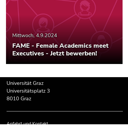
Mittwoch, 4.9.2024
FAME - Female Academics meet
Executives - Jetzt bewerben!
Beginn
Ende
Ende
Universität Graz
des
dieses
dieses
Universitätsplatz 3
Seitenbereichs:
Seitenbereichs.
Seitenbereichs.
8010 Graz
Zusatzinformationen:
Zur
Zur
Übersicht
Übersicht
der
der
Seitenbereiche
Seitenbereiche
Anfahrt und Kontakt