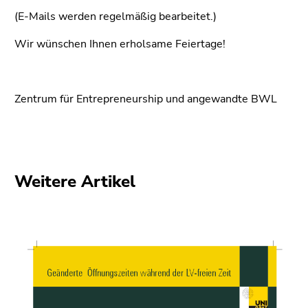
(Zugriffstaste
(E-Mails werden regelmäßig bearbeitet.)
5)
Zu
Wir wünschen Ihnen erholsame Feiertage!
den
Seiteneinstellungen
(Benutzer/Sprache)
Zentrum für Entrepreneurship und angewandte BWL
(Zugriffstaste
8)
Zur
Suche
(Zugriffstaste
Weitere Artikel
9)
Ende
dieses
Seitenbereichs.
Zur
Übersicht
der