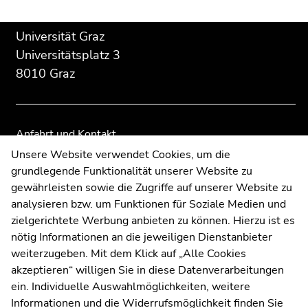
Beginn
Ende
Ende
Universität Graz
des
dieses
dieses
Universitätsplatz 3
Seitenbereichs:
Seitenbereichs.
Seitenbereichs.
8010 Graz
Zusatzinformationen:
Zur
Zur
Übersicht
Übersicht
der
der
Seitenbereiche
Seitenbereiche
Anfahrt und Kontakt
Kommunikation und Öffentlichkeitsarbeit
Unsere Website verwendet Cookies, um die
grundlegende Funktionalität unserer Website zu
Moodle
gewährleisten sowie die Zugriffe auf unserer Website zu
UNIGRAZonline
analysieren bzw. um Funktionen für Soziale Medien und
Impressum
zielgerichtete Werbung anbieten zu können. Hierzu ist es
Datenschutzerklärung
nötig Informationen an die jeweiligen Dienstanbieter
Cookie-Einstellungen
weiterzugeben. Mit dem Klick auf „Alle Cookies
Barrierefreiheitserklärung
akzeptieren“ willigen Sie in diese Datenverarbeitungen
ein. Individuelle Auswahlmöglichkeiten, weitere
Informationen und die Widerrufsmöglichkeit finden Sie