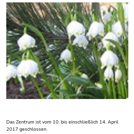
bestätigen
Seitenbereiche
Sie diesen
Link.
Beginn
Zum
des
Inhalt
Seitenbereichs:
(Zugriffstaste
Seitenbereiche:
1)
Zur
Positionsanzeige
(Zugriffstaste
2)
Zur
Hauptnavigation
(Zugriffstaste
3)
Zu
den
Das Zentrum ist vom 10. bis einschließlich 14. April
Zusatzinformationen
2017 geschlossen.