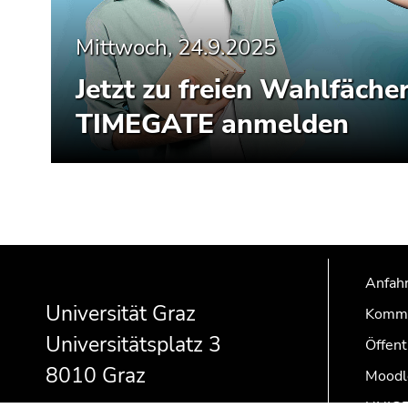
Mittwoch, 24.9.2025
Jetzt zu freien Wahlfäche
TIMEGATE anmelden
Beginn
Ende
Ende
des
dieses
dieses
Anfahr
Seitenbereichs:
Seitenbereichs.
Seitenbereichs.
Universität Graz
Kommu
Zusatzinformationen:
Zur
Zur
Universitätsplatz 3
Übersicht
Übersicht
Öffent
der
der
8010 Graz
Moodl
Seitenbereiche
Seitenbereiche
UNIGR