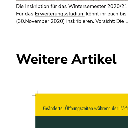
(Zugriffstaste
Die Inskription für das Wintersemester 2020/21 s
5)
Für das
Erweiterungsstudium
könnt ihr euch bis
Zu
(30.November 2020) inskribieren. Vorsicht: Die
den
Seiteneinstellungen
(Benutzer/Sprache)
(Zugriffstaste
8)
Weitere Artikel
Zur
Suche
(Zugriffstaste
9)
Ende
dieses
Seitenbereichs.
Zur
Übersicht
der