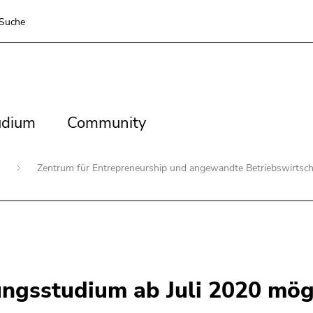
Suche
dium
Community
udium
Community
n
Zentrum für Entrepreneurship und angewandte Betriebswirtsch
ungsstudium ab Juli 2020 mög