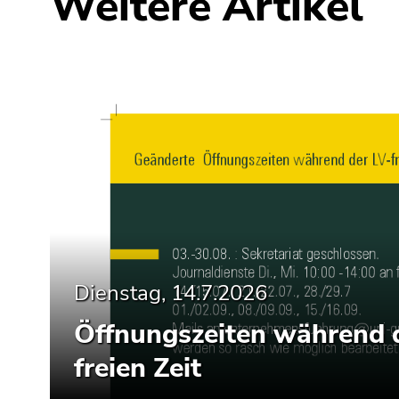
Weitere Artikel
Seitenbereiche
Dienstag, 14.7.2026
Öffnungszeiten während 
freien Zeit