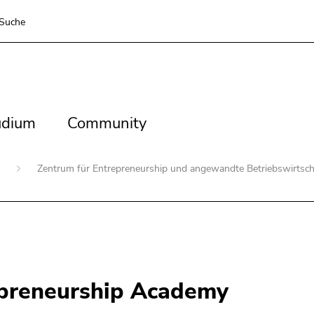
Suche
dium
Community
udium
Community
n
Zentrum für Entrepreneurship und angewandte Betriebswirtsch
epreneurship Academy