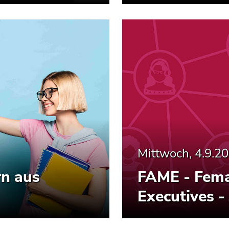
Mittwoch, 4.9.2
rn aus
FAME - Fema
Executives -