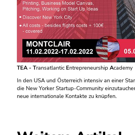
(Zugriffstaste
5)
Zu
den
Seiteneinstellungen
(Benutzer/Sprache)
(Zugriffstaste
8)
Zur
Suche
TEA - T
ransatlantic
E
ntrepreneurship
A
cademy
(Zugriffstaste
In den USA und Österreich intensiv an einer Star
9)
die New Yorker Startup-Community einzutauchen
Ende
neue internationale Kontakte zu knüpfen.
dieses
Seitenbereichs.
Zur
Übersicht
der