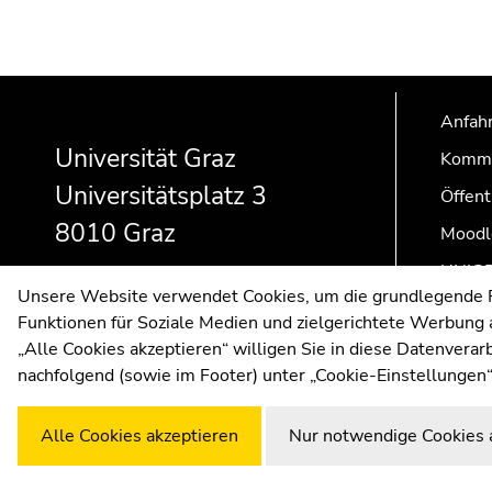
Beginn
Ende
Ende
des
dieses
dieses
Anfahr
Seitenbereichs:
Seitenbereichs.
Seitenbereichs.
Universität Graz
Kommu
Zusatzinformationen:
Zur
Zur
Universitätsplatz 3
Übersicht
Übersicht
Öffent
der
der
8010 Graz
Moodl
Seitenbereiche
Seitenbereiche
UNIGR
Unsere Website verwendet Cookies, um die grundlegende Fu
Funktionen für Soziale Medien und zielgerichtete Werbung a
„Alle Cookies akzeptieren“ willigen Sie in diese Datenvera
nachfolgend (sowie im Footer) unter „Cookie-Einstellungen“
Alle Cookies akzeptieren
Nur notwendige Cookies 