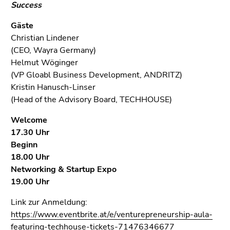
(Zugriffstaste
Success
5)
Gäste
Zu
Christian Lindener
den
(CEO, Wayra Germany)
Seiteneinstellungen
Helmut Wöginger
(Benutzer/Sprache)
(VP Gloabl Business Development, ANDRITZ)
(Zugriffstaste
Kristin Hanusch-Linser
8)
(Head of the Advisory Board, TECHHOUSE)
Zur
Suche
Welcome
(Zugriffstaste
17.30 Uhr
9)
Beginn
18.00 Uhr
Ende
Networking & Startup Expo
dieses
19.00 Uhr
Seitenbereichs.
Zur
Link zur Anmeldung:
Übersicht
https://www.eventbrite.at/e/venturepreneurship-aula-
der
featuring-techhouse-tickets-71476346677