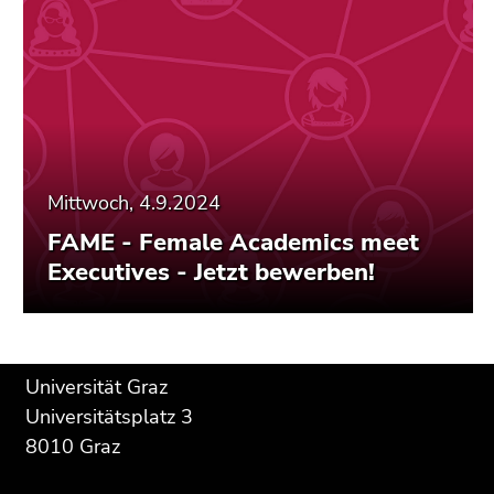
Mittwoch, 4.9.2024
FAME - Female Academics meet
Executives - Jetzt bewerben!
Beginn
Ende
Ende
Universität Graz
des
dieses
dieses
Universitätsplatz 3
Seitenbereichs:
Seitenbereichs.
Seitenbereichs.
8010 Graz
Zusatzinformationen:
Zur
Zur
Übersicht
Übersicht