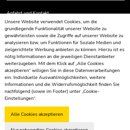
der
der
Seitenbereiche
Seitenbereiche
Anfahrt und Kontakt
Kommunikation und Öffentlichkeitsarbeit
Unsere Website verwendet Cookies, um die
grundlegende Funktionalität unserer Website zu
Moodle
gewährleisten sowie die Zugriffe auf unserer Website zu
UNIGRAZonline
analysieren bzw. um Funktionen für Soziale Medien und
Impressum
zielgerichtete Werbung anbieten zu können. Hierzu ist es
Datenschutzerklärung
nötig Informationen an die jeweiligen Dienstanbieter
Cookie-Einstellungen
weiterzugeben. Mit dem Klick auf „Alle Cookies
Barrierefreiheitserklärung
akzeptieren“ willigen Sie in diese Datenverarbeitungen
ein. Individuelle Auswahlmöglichkeiten, weitere
Informationen und die Widerrufsmöglichkeit finden Sie
nachfolgend (sowie im Footer) unter „Cookie-
Wetterstation
Uni Graz
Einstellungen“.
Alle Cookies akzeptieren