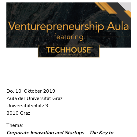
bestätigen
Seitenbereiche
Sie diesen
Link.
Beginn
Zum
des
Inhalt
Seitenbereichs:
(Zugriffstaste
Seitenbereiche:
1)
Zur
Positionsanzeige
(Zugriffstaste
2)
Zur
Do. 10. Oktober 2019
Hauptnavigation
Aula der Universität Graz
(Zugriffstaste
Universitätsplatz 3
3)
8010 Graz
Zu
den
Thema:
Zusatzinformationen
Corporate Innovation and Startups – The Key to