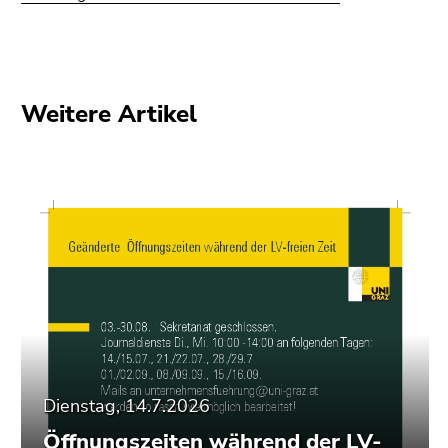
Seitenbereiche
Weitere Artikel
Dienstag, 14.7.2026
Öffnungszeiten während der LV-